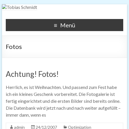
Tobias Schmidt
This is about photography, pictures, SEO, SEM, widgets and
Menü
other digital topics.
Fotos
Achtung! Fotos!
Herrlich, es ist Weihnachten. Und passend zum Fest habe
ich ein kleines Geschenk vorbereitet. Die Fotogalerie ist
fertig eingerichtet und die ersten Bilder sind bereits online.
Die Datenbank wird jetzt nach und nach weiter aufgefüllt –
immer dann, wenn es
admin
24/12/2007
Optimization