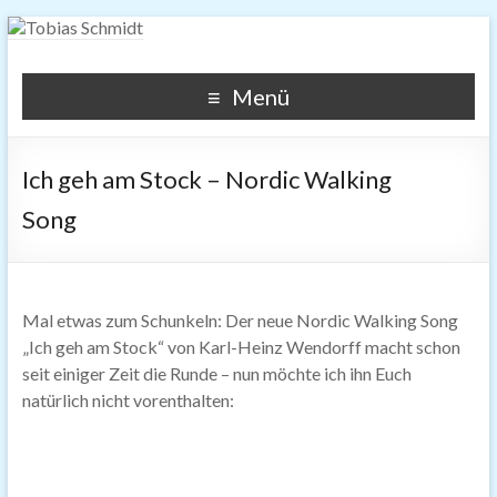
Tobias Schmidt
This is about photography, pictures, SEO, SEM, widgets and
Menü
other digital topics.
Ich geh am Stock – Nordic Walking
Song
Mal etwas zum Schunkeln: Der neue Nordic Walking Song
„Ich geh am Stock“ von Karl-Heinz Wendorff macht schon
seit einiger Zeit die Runde – nun möchte ich ihn Euch
natürlich nicht vorenthalten: