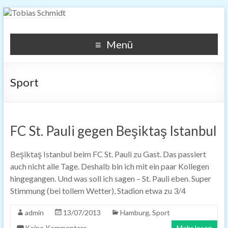
Tobias Schmidt
This is about photography, pictures, SEO, SEM, widgets and
Menü
other digital topics.
Sport
FC St. Pauli gegen Beşiktaş Istanbul
Beşiktaş Istanbul beim FC St. Pauli zu Gast. Das passiert
auch nicht alle Tage. Deshalb bin ich mit ein paar Kollegen
hingegangen. Und was soll ich sagen – St. Pauli eben. Super
Stimmung (bei tollem Wetter), Stadion etwa zu 3/4
admin
13/07/2013
Hamburg
,
Sport
Keine Kommentare
Mehr lesen